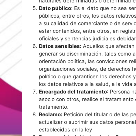
naturales determinadas o determinable
Dato público
: Es el dato que no sea se
públicos, entre otros, los datos relativo
a su calidad de comerciante o de servid
estar contenidos, entre otros, en regis
oficiales y sentencias judiciales debid
Datos sensibles:
Aquellos que afectan l
generar su discriminación, tales como aq
orientación política, las convicciones rel
organizaciones sociales, de derechos 
político o que garanticen los derechos y
los datos relativos a la salud, a la vida
Encargado del tratamiento
: Persona na
asocio con otros, realice el tratamient
tratamiento.
Reclamo:
Petición del titular o de las p
actualizar o suprimir sus datos personal
establecidos en la ley