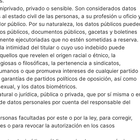
s.
miprivado, privado o sensible. Son considerados datos
s al estado civil de las personas, a su profesión u oficio 
or público. Por su naturaleza, los datos públicos puede
tros públicos, documentos públicos, gacetas y boletines
amente ejecutoriadas que no estén sometidas a reserva.
a intimidad del titular o cuyo uso indebido puede
uellos que revelen el origen racial o étnico, la
igiosas o filosóficas, la pertenencia a sindicatos,
humanos o que promueva intereses de cualquier partido
 garantías de partidos políticos de oposición, así como
 sexual, y los datos biométricos.
tural o jurídica, pública o privada, que por sí misma o e
o de datos personales por cuenta del responsable del
ersonas facultadas por este o por la ley, para corregir,
es o para revocar la autorización en los casos