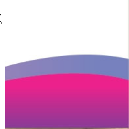
y
n
n